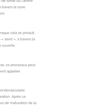
de sortie ou l'artère
à travers la zone
on).
rsque cela se produit,
« stent », à travers la
ie ouverte.
ras, ce processus peut
uvent appelée
é endovasculaire
uration. Après ce
sus de maturation de la