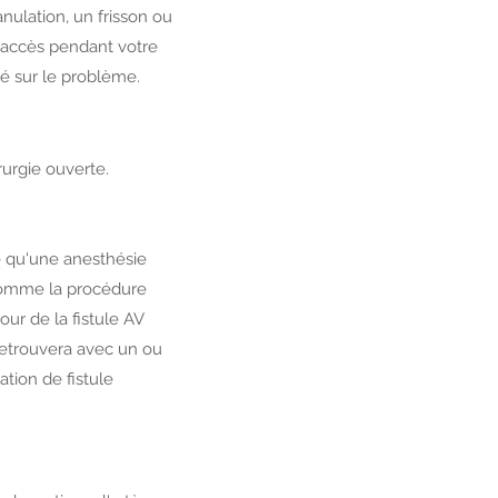
nulation, un frisson ou
re accès pendant votre
té sur le problème.
rurgie ouverte.
e qu'une anesthésie
 comme la procédure
our de la fistule AV
 retrouvera avec un ou
tion de fistule