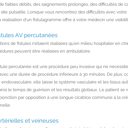
e faibles débits, des saignements prolongés, des difficultés de ca
n site pulsatile. Lorsque vous rencontrez des difficultés avec vot
a réalisation d'un fistulagramme offre à votre médecin une visibili
istules AV percutanées
ions de fistules n'étaient réalisées qu'en milieu hospitalier en chi
édures peuvent être réalisées en ambulatoire.
istule percutanée est une procédure peu invasive qui ne nécessit
 avec une durée de procédure inférieure à 30 minutes. De plus,
endovasculaire, elle laisse le système vasculaire et les tissus aut
 ainsi le temps de guérison et les résultats globaux. Le patient se
 ponction par opposition à une longue cicatrice commune à la créa
nelle.
rtérielles et veineuses