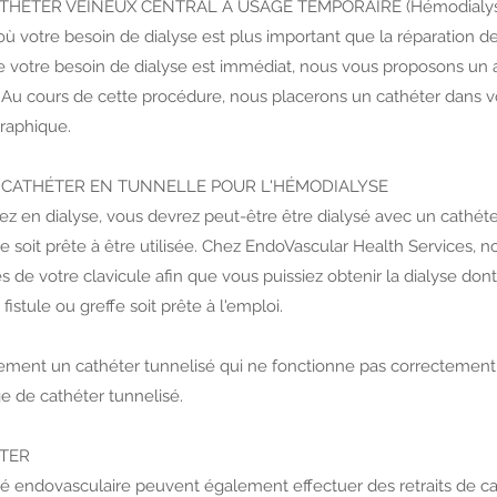
HETER VEINEUX CENTRAL A USAGE TEMPORAIRE (Hémodialys
ù votre besoin de dialyse est plus important que la réparation de
ue votre besoin de dialyse est immédiat, nous vous proposons un 
 Au cours de cette procédure, nous placerons un cathéter dans v
raphique.
 CATHÉTER EN TUNNELLE POUR L'HÉMODIALYSE
z en dialyse, vous devrez peut-être être dialysé avec un cathéte
ffe soit prête à être utilisée. Chez EndoVascular Health Services,
s de votre clavicule afin que vous puissiez obtenir la dialyse don
fistule ou greffe soit prête à l'emploi.
lement un cathéter tunnelisé qui ne fonctionne pas correctemen
e de cathéter tunnelisé.
ÉTER
té endovasculaire peuvent également effectuer des retraits de ca