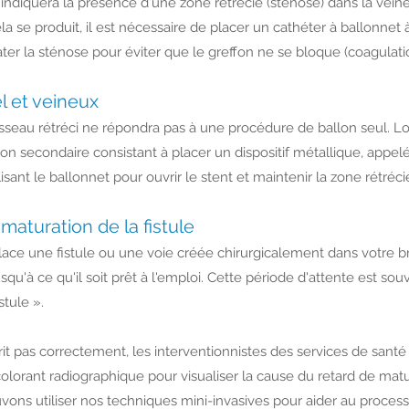
ndiquera la présence d'une zone rétrécie (sténose) dans la veine 
la se produit, il est nécessaire de placer un cathéter à ballonnet 
later la sténose pour éviter que le greffon ne se bloque (coagulati
el et veineux
aisseau rétréci ne répondra pas à une procédure de ballon seul. Lo
n secondaire consistant à placer un dispositif métallique, appelé 
lisant le ballonnet pour ouvrir le stent et maintenir la zone rétréc
aturation de la fistule
place une fistule ou une voie créée chirurgicalement dans votre b
qu'à ce qu'il soit prêt à l'emploi. Cette période d'attente est so
stule ».
rit pas correctement, les interventionnistes des services de sant
colorant radiographique pour visualiser la cause du retard de mat
vons utiliser nos techniques mini-invasives pour aider au proces