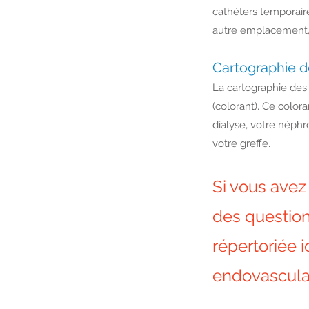
cathéters temporair
autre emplacement, 
Cartographie d
La cartographie des 
(colorant). Ce color
dialyse, votre néphro
votre greffe.
Si vous avez
des question
répertoriée i
endovasculai