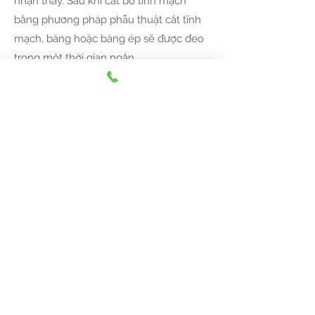
nhận thấy. Sau khi cắt bỏ tĩnh mạch
bằng phương pháp phẫu thuật cắt tĩnh
mạch, băng hoặc băng ép sẽ được đeo
trong một thời gian ngắn.
Điều trị bằng laser / tần
số vô tuyến Endovenous
Laser Endovenous cung cấp năng
lượng laser có bước sóng phù hợp vào
bên trong tĩnh mạch để làm cho tĩnh
mạch không có năng lực bị xẹp xuống
và đóng lại trong khi cơ thể của bạn tự
động dẫn máu đến các tĩnh mạch khỏe
mạnh khác.
Tắc mạch bằng tần số vô tuyến là
phương pháp điều trị không phẫu thuật