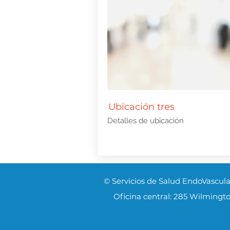
Ubicación tres
Detalles de ubicación
© Servicios de Salud EndoVascula
Oficina central: 285 Wilmingt