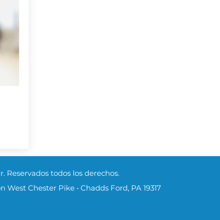
r. Reservados todos los derechos.
on West Chester Pike • Chadds Ford, PA 19317